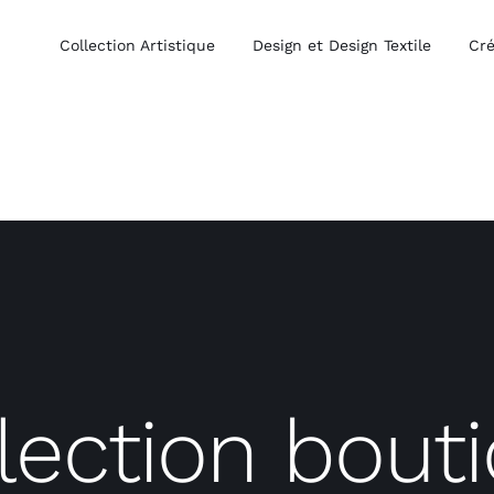
Collection Artistique
Design et Design Textile
Cré
lection bout