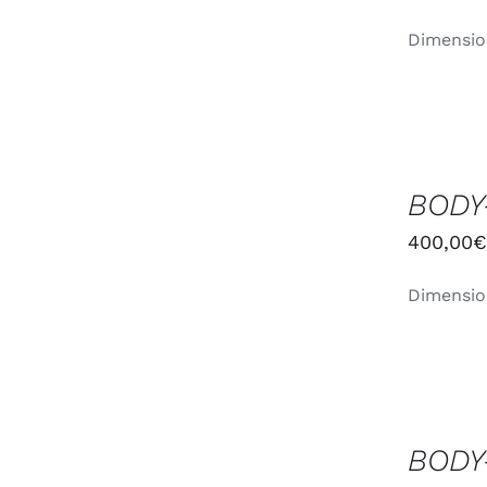
Dimensio
AJOUTER
AU
BODY
PANIER
/
400,00
APERÇU
Dimensio
AJOUTER
AU
BODY
PANIER
/