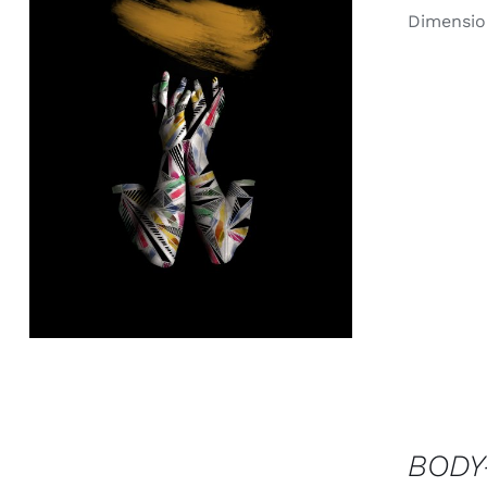
Dimensio
AJOUTER AU PANIER
/
APERÇU
AJOUTER
AU
BODY
PANIER