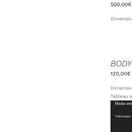
/
500,00
€
APERÇU
Dimensio
CHOIX
DES
BODY
OPTIONS
/
120,00
€
APERÇU
Dimensio
Tableau a
Lecteur
Media err
vidéo
Télécharger