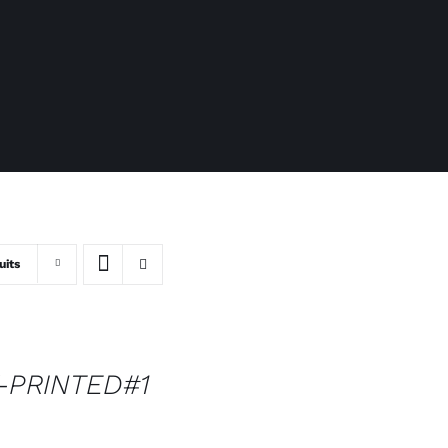
uits
-PRINTED#1
€