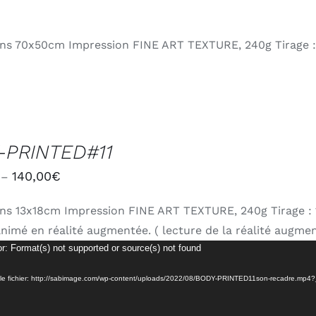
ns 70x50cm Impression FINE ART TEXTURE, 240g Tirage :
-PRINTED#11
140,00
€
–
ns 13x18cm Impression FINE ART TEXTURE, 240g Tirage : 
nimé en réalité augmentée. ( lecture de la réalité augmen
or: Format(s) not supported or source(s) not found
 le fichier: http://sabimage.com/wp-content/uploads/2022/08/BODY-PRINTED11son-recadre.mp4