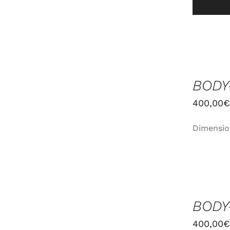
AJOUTER
AU
BODY
PANIER
/
400,00
APERÇU
Dimensio
AJOUTER
AU
BODY
PANIER
/
400,00
APERÇU