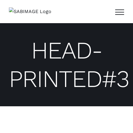
Passer
au
contenu
HEAD-
PRINTED#3