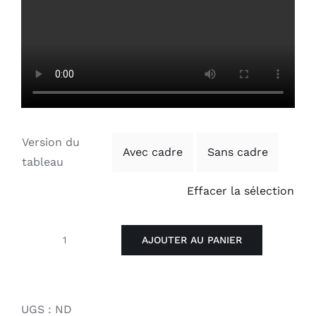
Version du
Avec cadre
Sans cadre
tableau
Effacer la sélection
AJOUTER AU PANIER
quantité
de
HEAD-
PRINTED#3
UGS :
ND