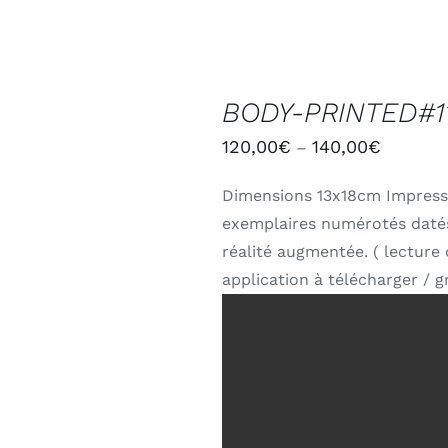
CHOIX
DES
BODY-PRINTED#1
OPTIONS
/
120,00
€
140,00
€
–
DÉTAILS
Dimensions 13x18cm Impress
exemplaires numérotés daté
réalité augmentée. ( lecture
application à télécharger / gr