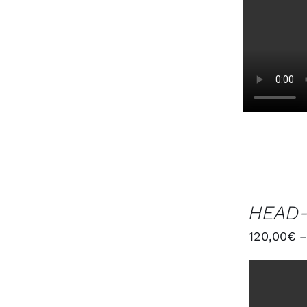
CHOIX
DES
HEAD-
OPTIONS
/
120,00
€
DÉTAILS