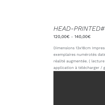
CHOIX
DES
HEAD-PRINTED#
OPTIONS
/
120,00
€
140,00
€
–
DÉTAILS
Dimensions 13x18cm Impress
exemplaires numérotés daté
réalité augmentée. ( lectur
application à télécharger / g