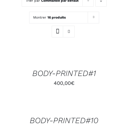
Trier par
Commande par défaut
Montrer
16 produits
AJOUTER
AU
PANIER
/
BODY-PRINTED#1
DÉTAILS
400,00
€
AJOUTER
AU
PANIER
/
BODY-PRINTED#10
DÉTAILS