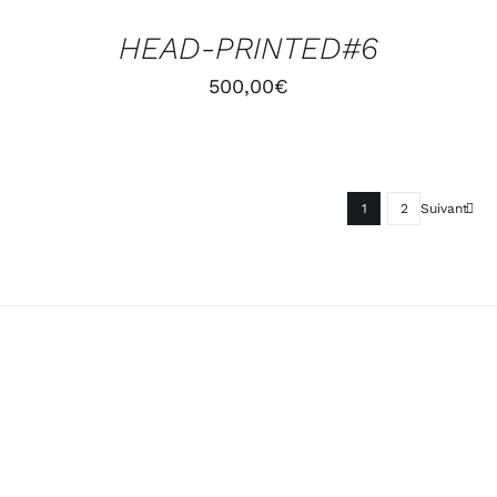
/
HEAD-PRINTED#6
DÉTAILS
500,00
€
1
2
Suivant