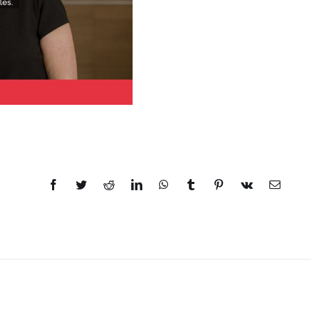
Facebook
Twitter
Reddit
LinkedIn
WhatsApp
Tumblr
Pinterest
Vk
Email