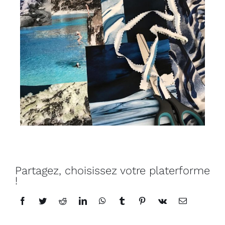
Partagez, choisissez votre platerforme
!
Facebook
Twitter
Reddit
LinkedIn
WhatsApp
Tumblr
Pinterest
Vk
Email