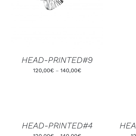
HEAD-PRINTED#9
120,00
€
140,00
€
–
CHOIX
CHOIX
DES
DES
OPTIONS
OPTIONS
/
/
HEAD-PRINTED#4
HEA
APERÇU
APERÇU
120,00
€
140,00
€
1