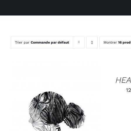
Trier par
Commande par défaut
Montrer
16 prod
CHOIX
DES
OPTIONS
/
HEA
APERÇU
1
CHOIX DES OPTIONS
/
APERÇU