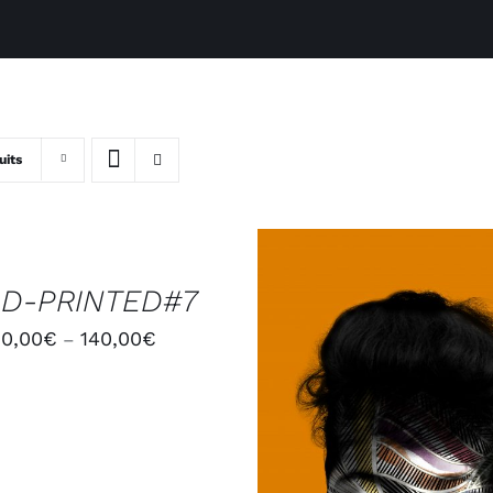
uits
D-PRINTED#7
20,00
€
140,00
€
–
AJOUTER AU PANIER
/