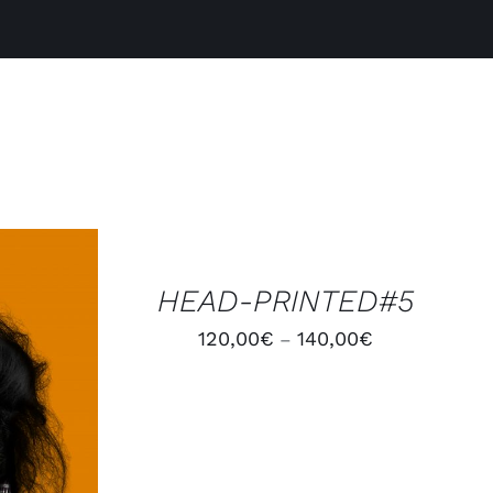
CHOIX
DES
OPTIONS
/
HEAD-PRINTED#5
APERÇU
120,00
€
140,00
€
–
APERÇU