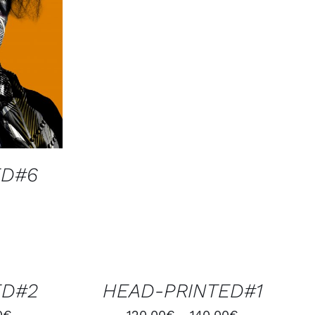
ED#6
CHOIX
DES
OPTIONS
/
ED#2
HEAD-PRINTED#1
APERÇU
0
€
120,00
€
140,00
€