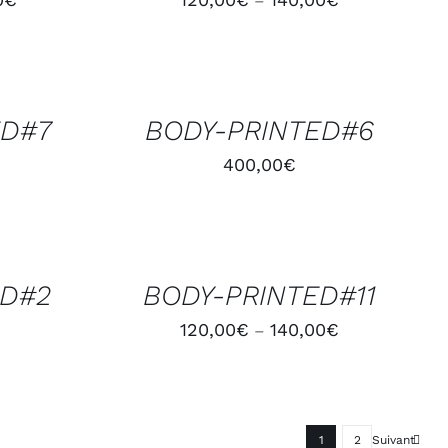
–
AJOUTER
AU
PANIER
/
ED#7
BODY-PRINTED#6
APERÇU
400,00
€
CHOIX
DES
OPTIONS
/
ED#2
BODY-PRINTED#11
APERÇU
120,00
€
140,00
€
–
1
2
Suivant