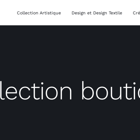
Collection Artistique
Design et Design Textile
Cré
lection bout