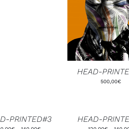
HEAD-PRINT
500,00
€
CHOIX
DES
OPTIONS
/
D-PRINTED#3
HEAD-PRINT
APERÇU
20,00
€
140,00
€
120,00
€
140,0