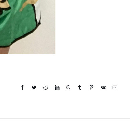
Facebook
Twitter
Reddit
LinkedIn
WhatsApp
Tumblr
Pinterest
Vk
Email