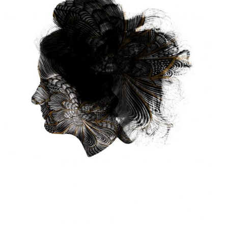
CHOIX DES OPTIONS
/
APERÇU