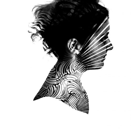
CHOIX DES OPTIONS
/
APERÇU