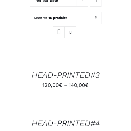
Trier par
Date
Montrer
16 produits
CHOIX
DES
OPTIONS
/
HEAD-PRINTED#3
DÉTAILS
120,00
€
140,00
€
–
CHOIX
DES
OPTIONS
/
HEAD-PRINTED#4
DÉTAILS