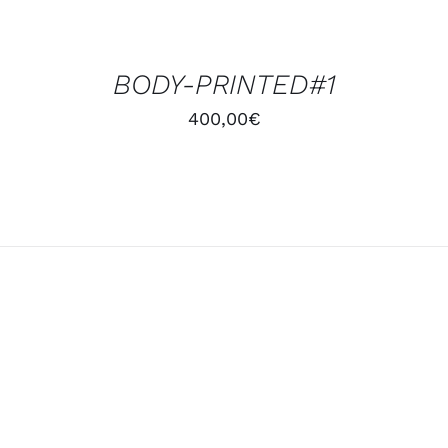
AU
PANIER
/
BODY-PRINTED#1
DÉTAILS
400,00
€